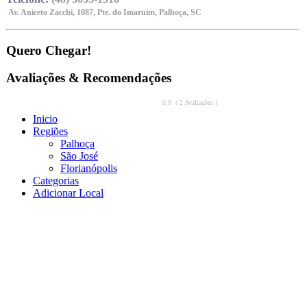
Av. Aniceto Zacchi, 1087, Pte. do Imaruim, Palhoça, SC
Quero Chegar!
Avaliações & Recomendações
5.0 ( 2 Avaliações )
Inicio
Regiões
Palhoça
São José
Florianópolis
Categorias
Adicionar Local