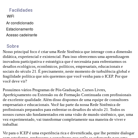
Facilidades
WiFi
Ar condicionado
Estacionamento
Acesso cadeirante
Sobre
Nosso principal foco é criar uma Rede Sistêmica que interage com a dimensão
didática, experiencial e existencial. Para isso oferecemos uma aprendizagem
inovadora participativa e estratégica que é necessária para enfrentarmos os
desafios ecológicos, econômicos, políticos, empresariais, educacionais e
sociais do século 21. É precisamente, neste momento de turbulência global e
fragilidade política que nós queremos que você venha para o ICEP. Por que
você deve vir?
Possuímos vários Programas de Pós-Graduação, Cursos Livres,
Aperfeiçoamento ou Extensão ou de Formação Continuada com profissionais
de excelente qualidade. Além disso dispomos de uma equipe de consultores
empresariais e educacionais. Você faz parte da nossa Rede Sistêmica de
profissionais preparados para enfrentar os desafios do século 21. Todos os
nossos cursos são fundamentados em uma visão de mundo sistêmico, que, uma
vez experimentado, vai transformar completamente sua maneira de viver e
trabalhar.
Vir para o ICEP é uma experiência rica e diversificada, que lhe permite dialogar
com estudantes, professores e consultores que estão se esforçando para uma