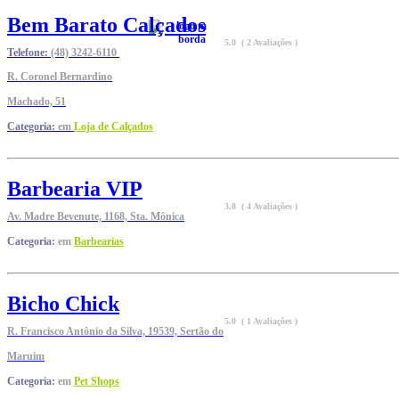
Bem Barato Calçados
5.0 ( 2 Avaliações )
Telefone:
(48) 3242-6110
R. Coronel Bernardino
Machado, 51
Categoria:
em
Loja de Calçados
Barbearia VIP
3.8 ( 4 Avaliações )
Av. Madre Bevenute, 1168, Sta. Mônica
Categoria:
em
Barbearias
Bicho Chick
5.0 ( 1 Avaliações )
R. Francisco Antônio da Silva, 19539, Sertão do
Maruim
Categoria:
em
Pet Shops