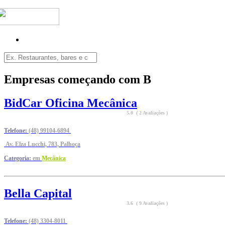
Empresas começando com B
BidCar Oficina Mecânica
5.0 ( 2 Avaliações )
Telefone:
(48) 99104-6894
Av. Elza Lucchi, 783, Palhoça
Categoria:
em
Mecânica
Bella Capital
3.6 ( 9 Avaliações )
Telefone:
(48) 3304-8011