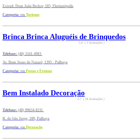
Estrad. Dom João Becker, 185, Florianópolis
Categoria:
em
Turismo
Brinca Brinca Aluguéis de Brinquedos
5.0 ( 3 Avaliações )
Telefone:
(48) 3341-4983
Av. Bom Jesus de Nazaré, 1395 - Palhoça
Categoria:
em
Festas e Eventos
Bem Instalado Decoração
3.7 ( 20 Avaliações )
Telefone:
(48) 99634-0211
R. de São Jorge, 109, Palhoça
Categoria:
em
Decoração